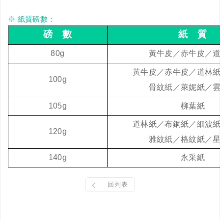
※ 紙質磅數：
磅 數
紙 質
80g
黃牛皮／赤牛皮／
黃牛皮／赤牛皮／道林
100g
骨紋紙／萊妮紙／
105g
柳葉紙
道林紙
／布銅紙／
細波
120g
雅紋紙／格紋紙／
140g
永采紙
回列表