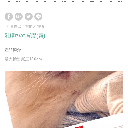
大圖輸出／布條／旗幟
乳膠PVC背膠(霧)
產品簡介
最大輸出寬度150cm