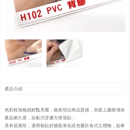
產品介紹
色彩較海報紙鮮豔亮麗，能表現出商品質感，表面上霧模增添
產品耐久度，自黏式背膠方便張貼；
具有延展性，適用黏貼於牆面美化或包覆於各式立體物，如車